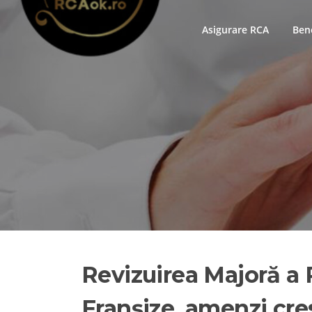
Skip
to
Asigurare RCA
Bene
content
Revizuirea Majoră a 
Franșize, amenzi cres