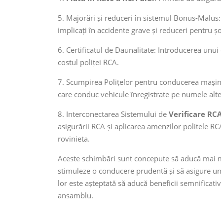
5. Majorări și reduceri în sistemul Bonus-Malus:
implicați în accidente grave și reduceri pentru șo
6. Certificatul de Daunalitate: Introducerea unui c
costul poliței RCA.
7. Scumpirea Polițelor pentru conducerea mașinil
care conduc vehicule înregistrate pe numele altei
8. Interconectarea Sistemului de
Verificare RC
asigurării RCA și aplicarea amenzilor politele RC
rovinieta.
Aceste schimbări sunt concepute să aducă mai mu
stimuleze o conducere prudentă și să asigure un 
lor este așteptată să aducă beneficii semnificative
ansamblu.