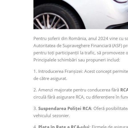
Pentru șoferii din România, anul 2024 vine cu s
Autoritatea de Supraveghere Financiară (ASF) pr
pentru toți participanții la trafic, să promoveze 
Principalele schimbări sau propuneri includ:
1. Introducerea Franșizei: Acest concept permit
de către asigurat.
2. Amenzi majorate pentru conducerea fără
RC
circulă fără asigurare RCA, cu diferențiere în func
3.
Suspendarea Poliței RCA
: Oferă posibilitat
vehiculul sezonier.
4.
Plata în Rate a RCA-ului
: Firmele de asigura