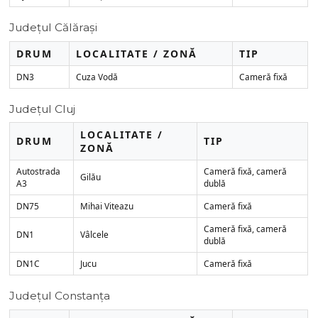
Județul Călărași
DRUM
LOCALITATE / ZONĂ
TIP
DN3
Cuza Vodă
Cameră fixă
Județul Cluj
LOCALITATE /
DRUM
TIP
ZONĂ
Autostrada
Cameră fixă, cameră
Gilău
A3
dublă
DN75
Mihai Viteazu
Cameră fixă
Cameră fixă, cameră
DN1
Vâlcele
dublă
DN1C
Jucu
Cameră fixă
Județul Constanța