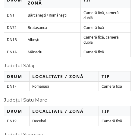
ZONĂ
Cameră fixă, cameră
DN1
Bărcănești / Românești
dublă
DN72
Bratasanca
Cameră fixă
Cameră fixă, cameră
DN1B
Albești
dublă
DN1A
Măneciu
Cameră fixă
Județul Sălaj
DRUM
LOCALITATE / ZONĂ
TIP
DN1F
Românași
Cameră fixă
Județul Satu Mare
DRUM
LOCALITATE / ZONĂ
TIP
DN19
Decebal
Cameră fixă
Județul Suceava