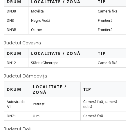
DRUM
LOCALITATE / ZONĂ
TIP
DN38
Movilița
Cameră fixă
DN3
Negru Vodă
Frontieră
DN3B
Ostrov
Frontieră
Județul Covasna
DRUM
LOCALITATE / ZONĂ
TIP
DN12
Sfântu Gheorghe
Cameră fixă
Județul Dâmbovița
LOCALITATE /
DRUM
TIP
ZONĂ
Autostrada
Cameră fixă, cameră
Petrești
A1
dublă
DN71
Ulmi
Cameră fixă
Județul Dolj