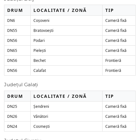
DRUM
LOCALITATE / ZONĂ
TIP
DN6
Coșoveni
Cameră fixă
DN55
Bratovoești
Cameră fixă
DN56
Podari
Cameră fixă
DN65
Pielești
Cameră fixă
DN56
Bechet
Frontieră
DN56
Calafat
Frontieră
Județul Galați
DRUM
LOCALITATE / ZONĂ
TIP
DN25
Șendreni
Cameră fixă
DN26
Vânători
Cameră fixă
DN24
Cosmești
Cameră fixă