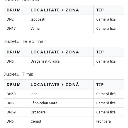
DRUM
LOCALITATE / ZONĂ
TIP
DN2
Iacobesti
Cameră fixă
DN17
Vama
Cameră fixă
Județul Teleorman
DRUM
LOCALITATE / ZONĂ
TIP
DN6
Drăgănești-Vlașca
Cameră fixă
Județul Timiș
DRUM
LOCALITATE / ZONĂ
TIP
DN59
Jebel
Cameră fixă
DN6
Sânnicolau Mare
Cameră fixă
DN69
Orțișoara
Cameră fixă
DN6
Cenad
Frontieră