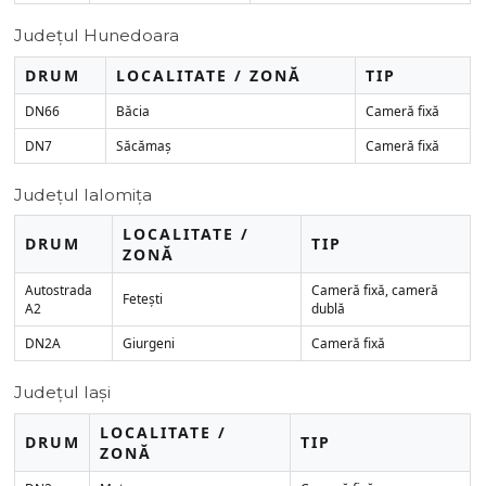
Județul Hunedoara
DRUM
LOCALITATE / ZONĂ
TIP
DN66
Băcia
Cameră fixă
DN7
Săcămaș
Cameră fixă
Județul Ialomița
LOCALITATE /
DRUM
TIP
ZONĂ
Autostrada
Cameră fixă, cameră
Fetești
A2
dublă
DN2A
Giurgeni
Cameră fixă
Județul Iași
LOCALITATE /
DRUM
TIP
ZONĂ