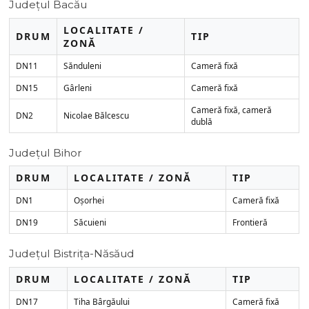
Județul Bacău
LOCALITATE /
DRUM
TIP
ZONĂ
DN11
Sănduleni
Cameră fixă
DN15
Gârleni
Cameră fixă
Cameră fixă, cameră
DN2
Nicolae Bălcescu
dublă
Județul Bihor
DRUM
LOCALITATE / ZONĂ
TIP
DN1
Oșorhei
Cameră fixă
DN19
Săcuieni
Frontieră
Județul Bistrița-Năsăud
DRUM
LOCALITATE / ZONĂ
TIP
DN17
Tiha Bârgăului
Cameră fixă