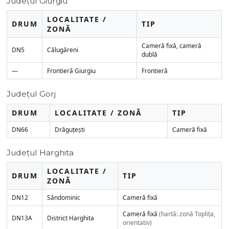
Județul Giurgiu
LOCALITATE /
DRUM
TIP
ZONĂ
Cameră fixă, cameră
DN5
Călugăreni
dublă
—
Frontieră Giurgiu
Frontieră
Județul Gorj
DRUM
LOCALITATE / ZONĂ
TIP
DN66
Drăguțești
Cameră fixă
Județul Harghita
LOCALITATE /
DRUM
TIP
ZONĂ
DN12
Sândominic
Cameră fixă
Cameră fixă
(hartă: zonă Toplița,
DN13A
District Harghita
orientativ)