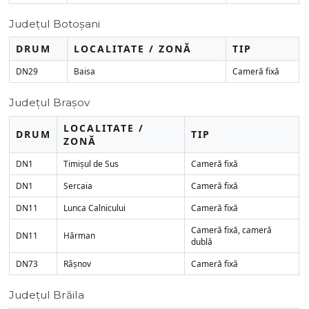
Județul Botoșani
DRUM
LOCALITATE / ZONĂ
TIP
DN29
Baisa
Cameră fixă
Județul Brașov
LOCALITATE /
DRUM
TIP
ZONĂ
DN1
Timișul de Sus
Cameră fixă
DN1
Sercaia
Cameră fixă
DN11
Lunca Calnicului
Cameră fixă
Cameră fixă, cameră
DN11
Hărman
dublă
DN73
Râșnov
Cameră fixă
Județul Brăila