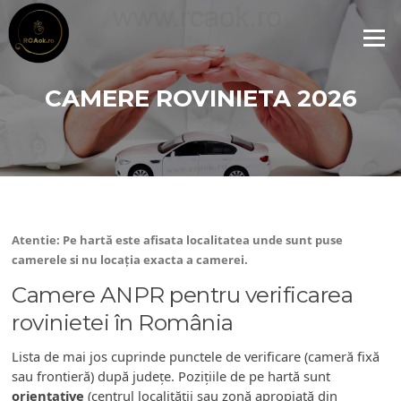
Skip
to
Menu
content
CAMERE ROVINIETA 2026
Atentie: Pe hartă este afisata localitatea unde sunt puse
camerele si nu locația exacta a camerei.
Camere ANPR pentru verificarea
rovinietei în România
Lista de mai jos cuprinde punctele de verificare (cameră fixă
sau frontieră) după județe. Pozițiile de pe hartă sunt
orientative
(centrul localității sau zonă apropiată din