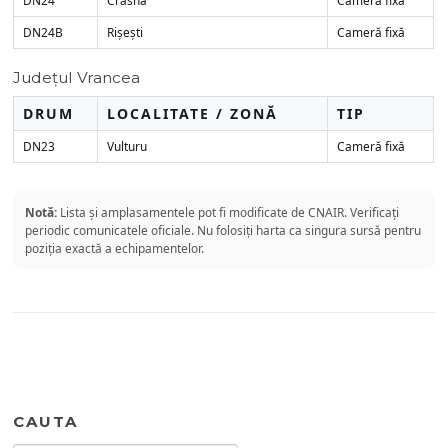
DN24B
Rișești
Cameră fixă
Județul Vrancea
DRUM
LOCALITATE / ZONĂ
TIP
DN23
Vulturu
Cameră fixă
Notă:
Lista și amplasamentele pot fi modificate de CNAIR. Verificați
periodic comunicatele oficiale. Nu folosiți harta ca singura sursă pentru
poziția exactă a echipamentelor.
CAUTA