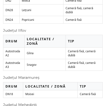
DN2
Motca
Cameră fixă
Cameră fixă, cameră
DN28
Lețcani
dublă
DN24
Popricani
Cameră fixă
Județul Ilfov
LOCALITATE /
DRUM
TIP
ZONĂ
Autostrada
Cameră fixă, cameră
Glina
A2
dublă
Autostrada
Cameră fixă, cameră
Snagov
A3
dublă
Județul Maramureș
DRUM
LOCALITATE / ZONĂ
TIP
DN18
Moisei
Cameră fixă
Județul Mehedinți