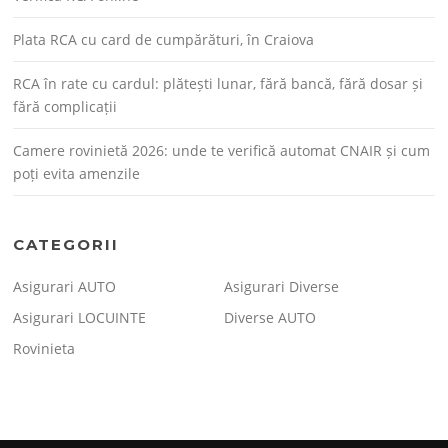
Plata RCA cu card de cumpărături, în Craiova
RCA în rate cu cardul: plătești lunar, fără bancă, fără dosar și
fără complicații
Camere rovinietă 2026: unde te verifică automat CNAIR și cum
poți evita amenzile
CATEGORII
Asigurari AUTO
Asigurari Diverse
Asigurari LOCUINTE
Diverse AUTO
Rovinieta